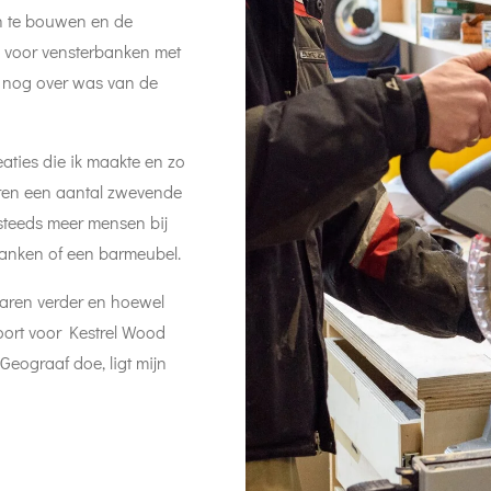
n te bouwen en de
 voor vensterbanken met
t nog over was van de
aties die ik maakte en zo
uren een aantal zwevende
teeds meer mensen bij
banken of een barmeubel.
jaren verder en hoewel
oort voor Kestrel Wood
Geograaf doe, ligt mijn