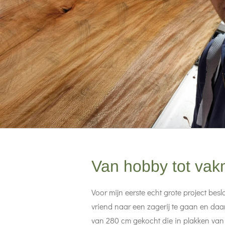
Van hobby tot va
Voor mijn eerste echt grote project bes
vriend naar een zagerij te gaan en daa
van 280 cm gekocht die in plakken va