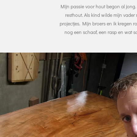
Mijn passie voor hout begon al jong. 
resthout. Als kind wilde mijn vader
projectjes. Mijn broers en ik kregen 
nog een schaaf, een rasp en wat sc