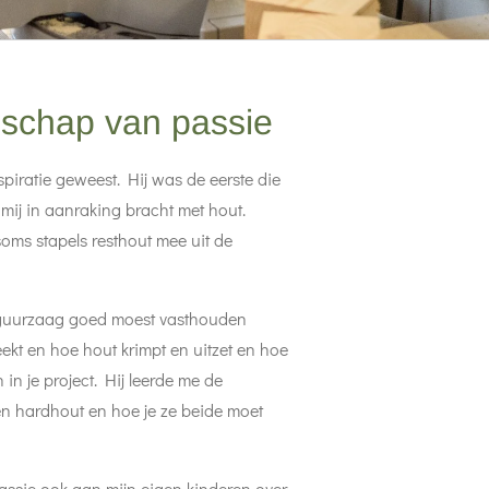
nschap van passie
nspiratie geweest. Hij was de eerste die
 mij in aanraking bracht met hout.
soms stapels resthout mee uit de
 figuurzaag goed moest vasthouden
ekt en hoe hout krimpt en uitzet en hoe
in je project. Hij leerde me de
 en hardhout en hoe je ze beide moet
passie ook aan mijn eigen kinderen over