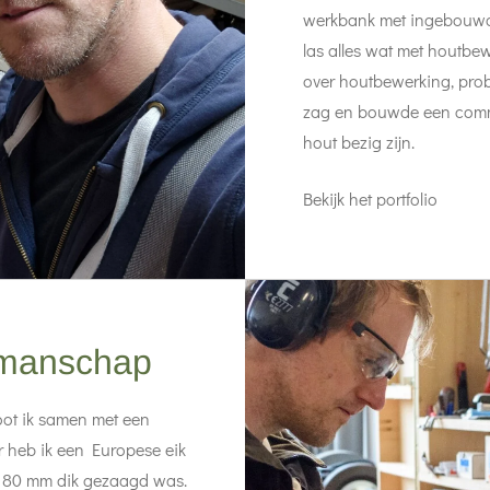
werkbank met ingebouwd
las alles wat met houtbe
over houtbewerking, prob
zag en bouwde een commu
hout bezig zijn.
Bekijk het portfolio
kmanschap
loot ik samen met een
r heb ik een Europese eik
n 80 mm dik gezaagd was.