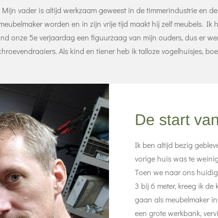
Mijn vader is altijd werkzaam geweest in de timmerindustrie en de g
 meubelmaker worden en in zijn vrije tijd maakt hij zelf meubels. Ik
rond onze 5e verjaardag een figuurzaag van mijn ouders, dus er we
hroevendraaiers. Als kind en tiener heb ik talloze vogelhuisjes,
De start va
Ik ben altijd bezig gebl
vorige huis was te weinig
Toen we naar ons huidig
3 bij 6 meter, kreeg ik de
gaan als meubelmaker in
een grote werkbank, vervi