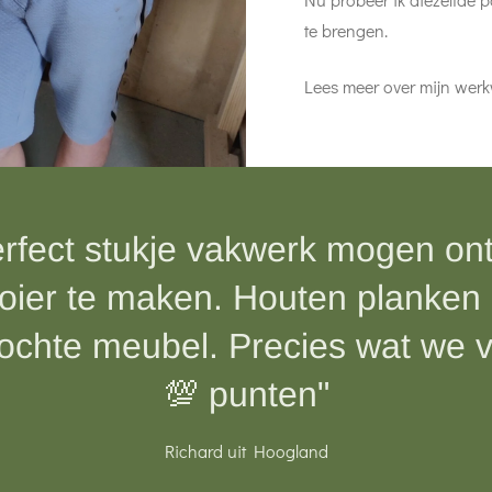
te brengen.
Lees meer over mijn werk
rfect stukje vakwerk mogen o
er te maken. Houten planken 
kochte meubel. Precies wat we
💯 punten"
Richard uit Hoogland