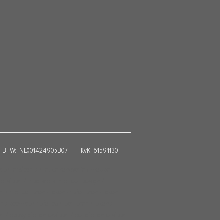
TW: NL001424905B07 | KvK: 61591130
s amersfoort / meubelrenovatie / meubel
mersfoort / maatwerk interieur design /
t / meubel laten maken / tafel laten maken
ken / boomstamtafel op maat laten maken /
t / epoxytafel amersfoort / eettafel amersfoort