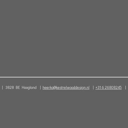
68 | 3828 BE Hoogland |
heerko@kestrelwooddesign.nl
|
+31 6 26808245
| B
 / boomstamtafel / boomstamtafels / live edge tafel live edge tafels / meubel
eren / kast repareren / kast renoveren / meubel renoveren / maatwerk interieur a
afel / zware tafels / meubelrestauratie amersfoort / meubelrenovatie amersfoor
 op maat / salontafel op maat / salontafel laten maken / boomstamtafel laten ma
oort / stoere vensterbank / stoere vensterbank amersfoort / rivertable amersfoor