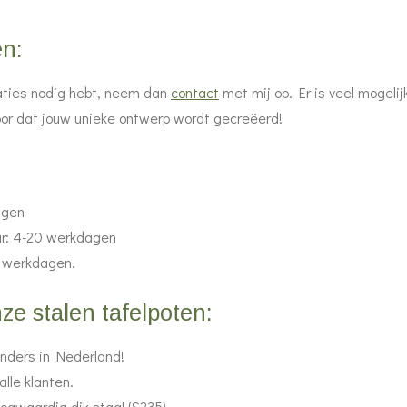
en:
caties nodig hebt, neem dan
contact
met mij op. Er is veel mogeli
or dat jouw unieke ontwerp wordt gecreëerd!
agen
r: 4-20 werkdagen
 werkdagen.
e stalen tafelpoten:
nders in Nederland!
alle klanten.
oogwaardig dik staal (S235).