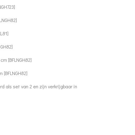
LNGH723]
[FLNGH82]
KL81]
NGH82]
1 cm [BFLNGH82]
cm [BFLNGH82]
 als set van 2 en zijn verkrijgbaar in