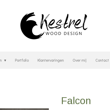
en
Portfolio
Klantervaringen
Over mij
Contac
Falcon