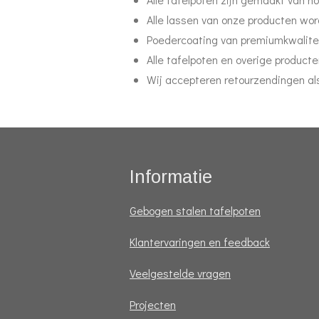
Alle lassen van onze producten wor
Poedercoating van premiumkwalitei
Alle tafelpoten en overige produ
Wij accepteren retourzendingen al
Informatie
Gebogen stalen tafelpoten
Klantervaringen en feedback
Veelgestelde vragen
Projecten