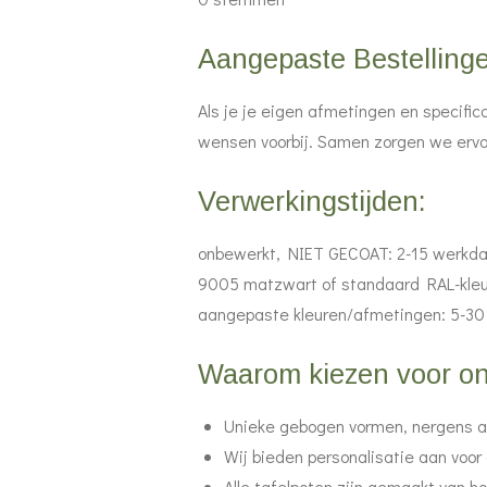
t
t
t
t
t
t
m
m
i
e
e
e
e
e
Aangepaste Bestelling
e
n
r
r
r
r
r
n
g
Als je je eigen afmetingen en specifi
r
r
r
r
:
wensen voorbij. Samen zorgen we ervo
e
e
e
e
0
n
n
n
n
s
Verwerkingstijden:
t
onbewerkt, NIET GECOAT: 2-15 werkd
e
9005 matzwart of standaard RAL-kleu
r
aangepaste kleuren/afmetingen: 5-30
r
e
Waarom kiezen voor onz
n
Unieke gebogen vormen, nergens a
Wij bieden personalisatie aan voor 
Alle tafelpoten zijn gemaakt van h