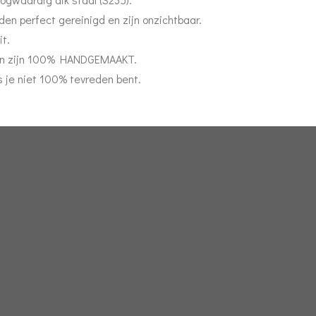
den perfect gereinigd en zijn onzichtbaar.
t.
cten zijn 100% HANDGEMAAKT.
s je niet 100% tevreden bent.